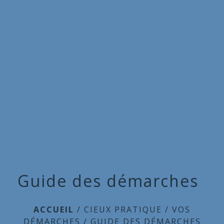
Commune
de
menu
Cieux
Guide des démarches
ACCUEIL
/
CIEUX PRATIQUE
/
VOS
DÉMARCHES
/
GUIDE DES DÉMARCHES