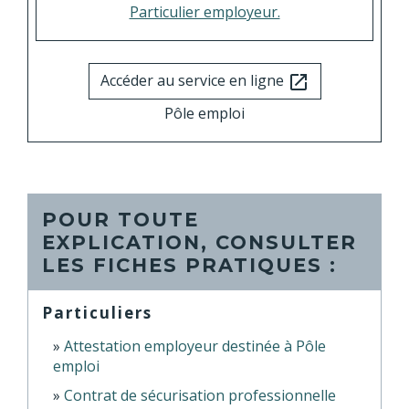
Particulier employeur.
Accéder au service en ligne
open_in_new
Pôle emploi
POUR TOUTE
EXPLICATION, CONSULTER
LES FICHES PRATIQUES :
Particuliers
Attestation employeur destinée à Pôle
emploi
Contrat de sécurisation professionnelle