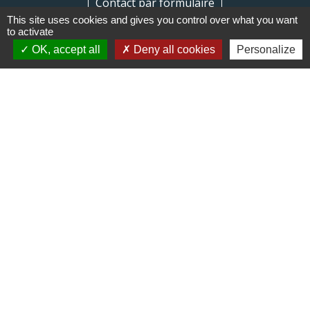
Contact par formulaire
This site uses cookies and gives you control over what you want
to activate
OK, accept all
Deny all cookies
Personalize
Liens
Communauté de communes du
Haut Limousin
Le tourisme en Haut Limousin
Conservatoire d'espaces
naturels en Limousin
Conseil départemental de la
Haute-Vienne