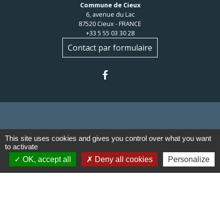
Commune de Cieux
6, avenue du Lac
87520 Cieux - FRANCE
+33 5 55 03 30 28
Contact par formulaire
Liens
This site uses cookies and gives you control over what you want
to activate
OK, accept all
Deny all cookies
Personalize
Communauté de communes du
Haut Limousin
Le tourisme en Haut Limousin
Conservatoire d'espaces