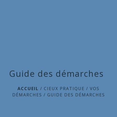
Commune
de
menu
Cieux
Guide des démarches
ACCUEIL
/
CIEUX PRATIQUE
/
VOS
DÉMARCHES
/
GUIDE DES DÉMARCHES