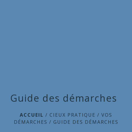
Commune
de
menu
Cieux
Guide des démarches
ACCUEIL
/
CIEUX PRATIQUE
/
VOS
DÉMARCHES
/
GUIDE DES DÉMARCHES