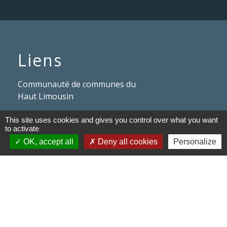
Liens
Communauté de communes du
Haut Limousin
Le tourisme en Haut Limousin
This site uses cookies and gives you control over what you want
to activate
Conservatoire d'espaces
OK, accept all
Deny all cookies
Personalize
naturels en Limousin
Conseil départemental de la
Haute-Vienne
Panneau Pocket