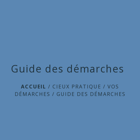
Commune
de
menu
Cieux
Guide des démarches
ACCUEIL
/
CIEUX PRATIQUE
/
VOS
DÉMARCHES
/
GUIDE DES DÉMARCHES