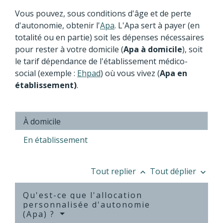
Vous pouvez, sous conditions d'âge et de perte
d'autonomie, obtenir l'
Apa
. L'Apa sert à payer (en
totalité ou en partie) soit les dépenses nécessaires
pour rester à votre domicile (
Apa à domicile
), soit
le tarif dépendance de l'établissement médico-
social (exemple :
Ehpad
) où vous vivez (
Apa en
établissement)
.
À domicile
En établissement
Tout replier
Tout déplier
keyboard_arrow_up
keyboard_arrow_down
Qu'est-ce que l'allocation
personnalisée d'autonomie
(Apa) ?