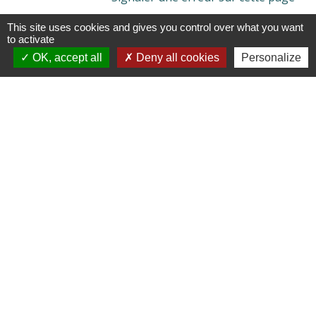
This site uses cookies and gives you control over what you want
to activate
OK, accept all
Deny all cookies
Personalize
Contacts
Commune de Cieux
6, avenue du Lac
87520 Cieux - FRANCE
+33 5 55 03 30 28
Contact par formulaire
Liens