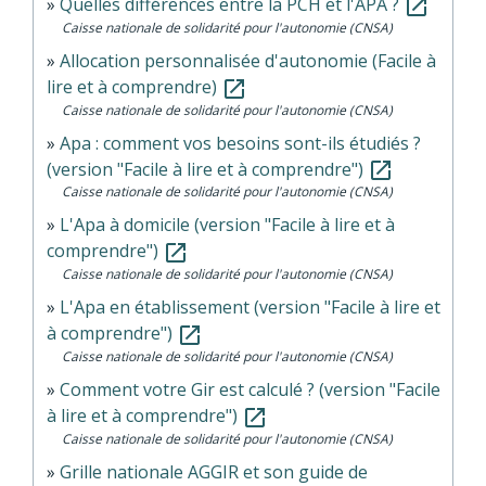
Quelles différences entre la PCH et l'APA ?
open_in_new
Caisse nationale de solidarité pour l'autonomie (CNSA)
Allocation personnalisée d'autonomie (Facile à
lire et à comprendre)
open_in_new
Caisse nationale de solidarité pour l'autonomie (CNSA)
Apa : comment vos besoins sont-ils étudiés ?
(version "Facile à lire et à comprendre")
open_in_new
Caisse nationale de solidarité pour l'autonomie (CNSA)
L'Apa à domicile (version "Facile à lire et à
comprendre")
open_in_new
Caisse nationale de solidarité pour l'autonomie (CNSA)
L'Apa en établissement (version "Facile à lire et
à comprendre")
open_in_new
Caisse nationale de solidarité pour l'autonomie (CNSA)
Comment votre Gir est calculé ? (version "Facile
à lire et à comprendre")
open_in_new
Caisse nationale de solidarité pour l'autonomie (CNSA)
Grille nationale AGGIR et son guide de