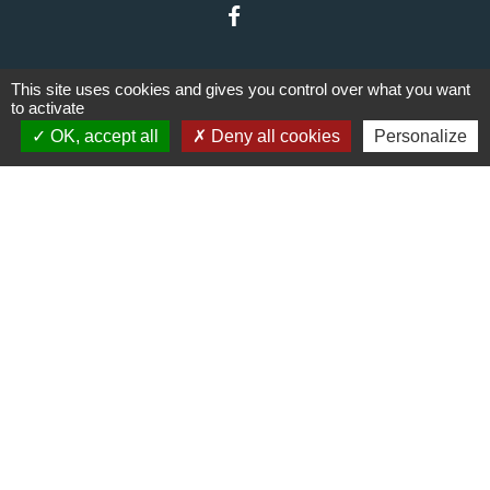
This site uses cookies and gives you control over what you want
to activate
OK, accept all
Deny all cookies
Personalize
Liens
Communauté de communes du
Haut Limousin
Le tourisme en Haut Limousin
Conservatoire d'espaces
naturels en Limousin
Conseil départemental de la
Haute-Vienne
Panneau Pocket