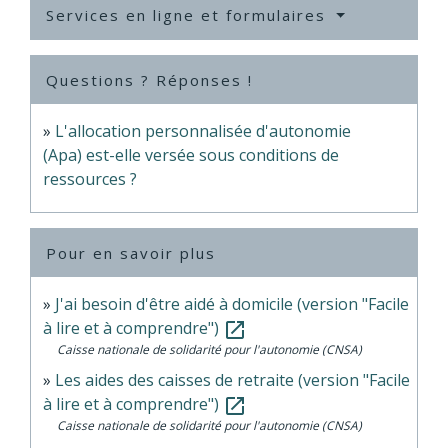
Services en ligne et formulaires
Questions ? Réponses !
L'allocation personnalisée d'autonomie
(Apa) est-elle versée sous conditions de
ressources ?
Pour en savoir plus
J'ai besoin d'être aidé à domicile (version "Facile
à lire et à comprendre")
open_in_new
Caisse nationale de solidarité pour l'autonomie (CNSA)
Les aides des caisses de retraite (version "Facile
à lire et à comprendre")
open_in_new
Caisse nationale de solidarité pour l'autonomie (CNSA)