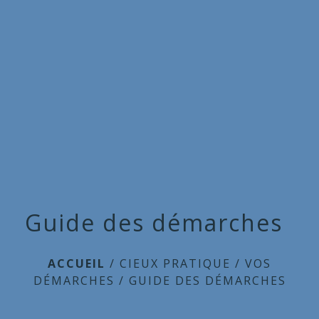
Commune
de
menu
Cieux
Guide des démarches
ACCUEIL
/
CIEUX PRATIQUE
/
VOS
DÉMARCHES
/
GUIDE DES DÉMARCHES