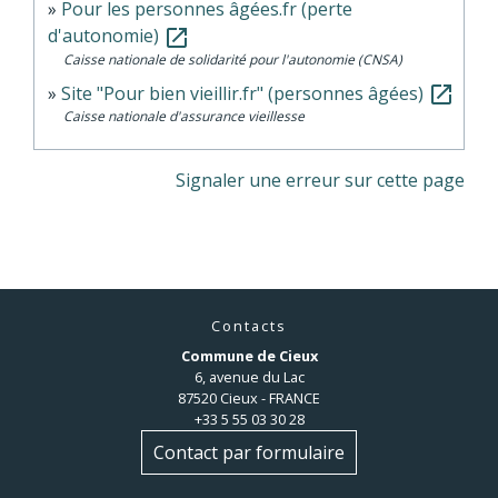
Pour les personnes âgées.fr (perte
d'autonomie)
open_in_new
Caisse nationale de solidarité pour l'autonomie (CNSA)
Site "Pour bien vieillir.fr" (personnes âgées)
open_in_new
Caisse nationale d'assurance vieillesse
Signaler une erreur sur cette page
Contacts
Commune de Cieux
6, avenue du Lac
87520 Cieux - FRANCE
+33 5 55 03 30 28
Contact par formulaire