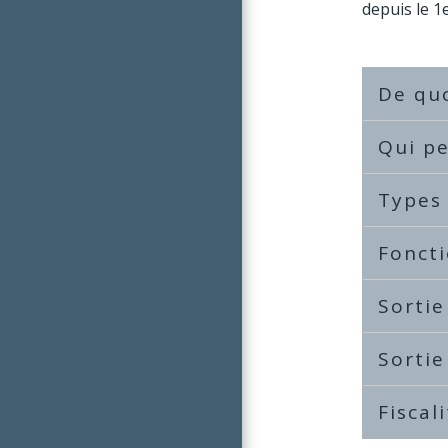
depuis le 1
De quo
Qui pe
Types
Fonct
Sortie
Sortie
Fiscal