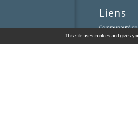
Liens
Communauté de
Limousin
This site uses cookies and gives you
Le tourisme en 
Conservatoire d'
Limousin
Conseil départem
Vienne
Panneau Pocket
Mentions légales