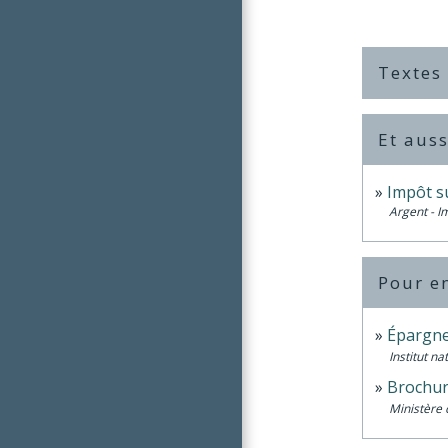
Textes
Et auss
Impôt su
Argent - 
Pour en
Épargne
Institut n
Brochur
Ministère 