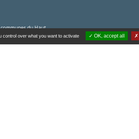
 communes du Haut
 control over what you want to activate
OK, accept all
Haut Limousin
espaces naturels en
ental de la Haute-
-
Politique de confidentialité
-
Accessibilité
-
Application m