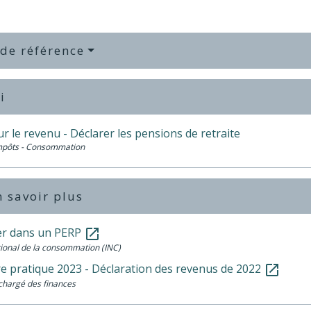
 de référence
i
r le revenu - Déclarer les pensions de retraite
Impôts - Consommation
 savoir plus
r dans un PERP
open_in_new
ational de la consommation (INC)
e pratique 2023 - Déclaration des revenus de 2022
open_in_new
chargé des finances