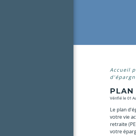
Accueil p
d'éparg
PLAN
Vérifié le 01 
Le plan d'é
votre vie ac
retraite (P
votre éparg