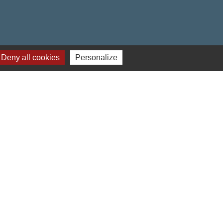
Deny all cookies
Personalize
obile Localiti
-
Plan du site
-
Gestion des cookies