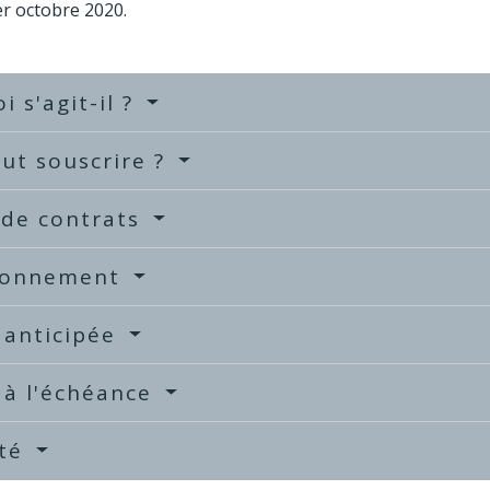
er
octobre 2020.
i s'agit-il ?
ut souscrire ?
 de contrats
ionnement
 anticipée
 à l'échéance
ité