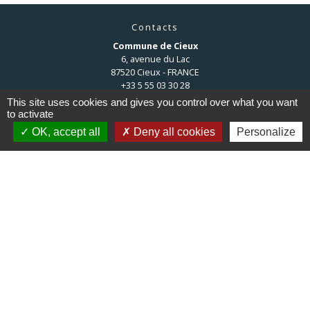
Contacts
Commune de Cieux
6, avenue du Lac
87520 Cieux - FRANCE
+33 5 55 03 30 28
This site uses cookies and gives you control over what you want
Contact par formulaire
to activate
OK, accept all
Deny all cookies
Personalize
Liens
Communauté de communes du
Haut Limousin