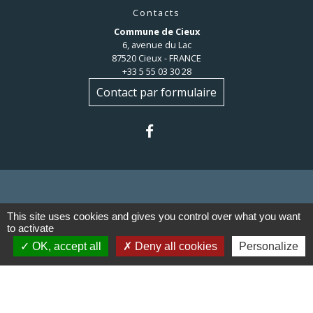
Contacts
Commune de Cieux
6, avenue du Lac
87520 Cieux - FRANCE
+33 5 55 03 30 28
Contact par formulaire
Liens
This site uses cookies and gives you control over what you want
to activate
OK, accept all
Deny all cookies
Personalize
Communauté de communes du
Haut Limousin
Le tourisme en Haut Limousin