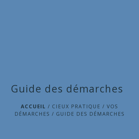
Commune
de
menu
Cieux
Guide des démarches
ACCUEIL
/
CIEUX PRATIQUE
/
VOS
DÉMARCHES
/
GUIDE DES DÉMARCHES