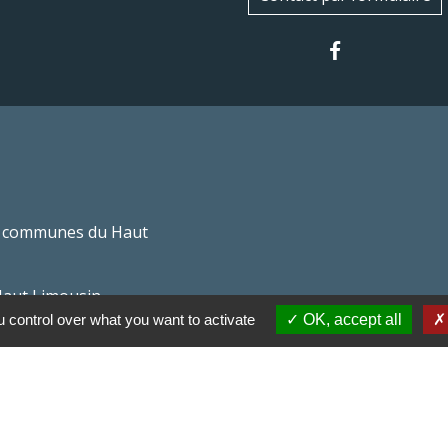
 communes du Haut
Haut Limousin
 control over what you want to activate
OK, accept all
espaces naturels en
ental de la Haute-