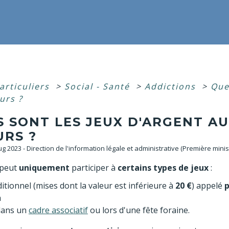
articuliers
>
Social - Santé
>
Addictions
>
Que
urs ?
S SONT LES JEUX D'ARGENT A
URS ?
Aug 2023 - Direction de l'information légale et administrative (Première minis
 peut
uniquement
participer à
certains types de jeux
:
itionnel (mises dont la valeur est inférieure à
20 €
) appelé
p
a
dans un
cadre associatif
ou lors d'une fête foraine.