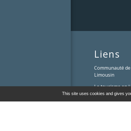
Liens
Communauté de
Limousin
Le tourisme en 
This site uses cookies and gives you
Conservatoire d'
Limousin
Conseil départem
Vienne