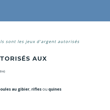
ls sont les jeux d'argent autorisés
UTORISÉS AUX
tre)
oules au gibier
,
rifles
ou
quines