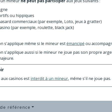
, un mineur
ne peut pas participer
aux jeux suivants :
ligne
ortifs ou hippiques
hasard commerciaux (par exemple, Loto, jeux à gratter)
asino (par exemple, roulette, black jack)
ion s'applique même si le mineur est
émancipé
ou accompagné
ion s'applique aussi si le mineur ne joue pas son propre arg
ajeure.
ir
s aux casinos est
interdit à un mineur
, même s'il ne joue pas.
 de référence