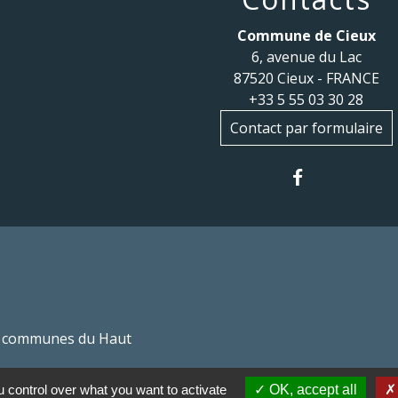
Commune de Cieux
6, avenue du Lac
87520 Cieux - FRANCE
+33 5 55 03 30 28
Contact par formulaire
 communes du Haut
 control over what you want to activate
OK, accept all
Haut Limousin