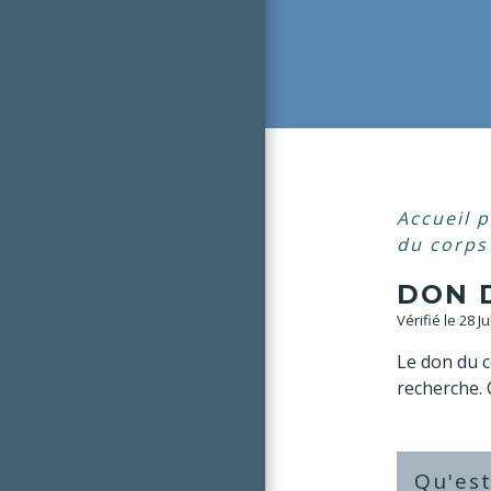
Accueil p
du corps 
DON 
Vérifié le 28 J
Le don du c
recherche. 
Qu'est