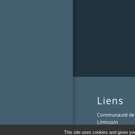
Liens
Communauté de
Limousin
This site uses cookies and gives you
Le tourisme en 