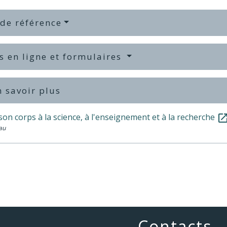
 de référence
s en ligne et formulaires
 savoir plus
on corps à la science, à l'enseignement et à la recherche
open_in_n
au
Contacts