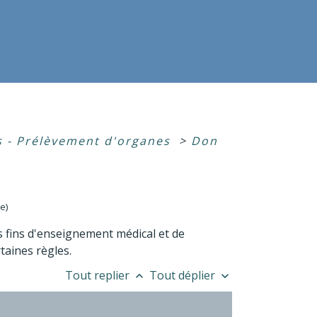
s - Prélèvement d'organes
>
Don
e)
 fins d'enseignement médical et de
taines règles.
Tout replier
Tout déplier
keyboard_arrow_up
keyboard_arrow_down