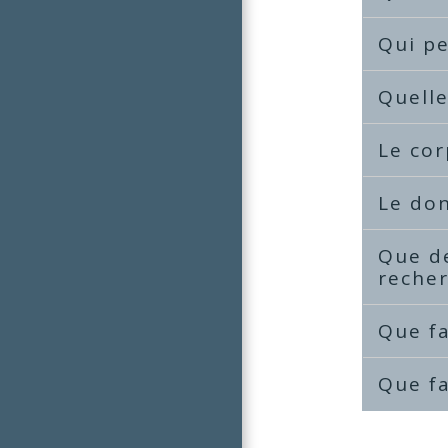
Qui pe
Quelle
Le cor
Le don
Que de
reche
Que fa
Que fa