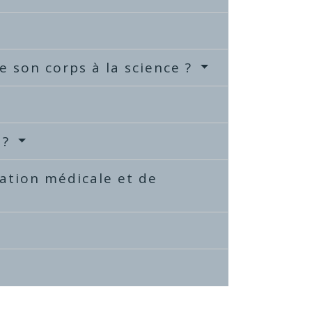
e son corps à la science ?
 ?
mation médicale et de