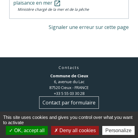
plaisance en mer
open_in_new
Ministère chargé de la mer et de la pêche
Signaler une erreur sur cette page
Contacts
Commune de Cieux
6, avenue du Lac
87520 Cieux - FRANCE
+33 5 55 03 30 28
Contact par formulaire
This site uses cookies and gives you control over what you want
to activate
OK, accept all
Deny all cookies
Personalize