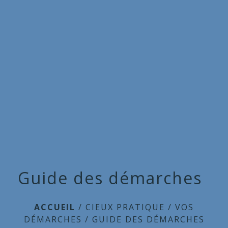
Commune
de
menu
Cieux
Guide des démarches
ACCUEIL
/
CIEUX PRATIQUE
/
VOS
DÉMARCHES
/
GUIDE DES DÉMARCHES