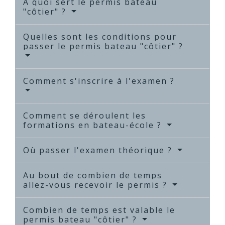
À quoi sert le permis bateau
"côtier" ?
Quelles sont les conditions pour
passer le permis bateau "côtier" ?
Comment s'inscrire à l'examen ?
Comment se déroulent les
formations en bateau-école ?
Où passer l'examen théorique ?
Au bout de combien de temps
allez-vous recevoir le permis ?
Combien de temps est valable le
permis bateau "côtier" ?