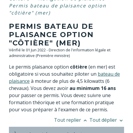
Permis bateau de plaisance option
"côtière" (mer)
PERMIS BATEAU DE
PLAISANCE OPTION
"CÔTIÈRE" (MER)
Vérifié le 01 Jun 2022 - Direction de l'information légale et
administrative (Première ministre)
Le permis plaisance option
côtière
(en mer) est
obligatoire si vous souhaitez piloter un
bateau de
plaisance
à moteur de plus de 4,5 kilowatts (6
chevaux). Vous devez avoir
au minimum 16 ans
pour passer ce permis. Vous devez suivre une
formation théorique et une formation pratique
pour vous préparer à l'examen de ce permis.
Tout replier
Tout déplier
keyboard_arrow_up
keyboard_arrow_down