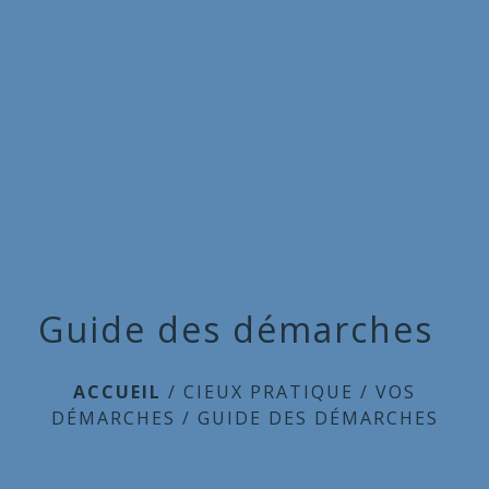
Commune
de
menu
Cieux
Guide des démarches
ACCUEIL
/
CIEUX PRATIQUE
/
VOS
DÉMARCHES
/
GUIDE DES DÉMARCHES