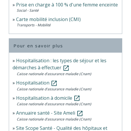
Prise en charge à 100 % d'une femme enceinte
Social - Santé
Carte mobilité inclusion (CMI)
Transports - Mobilité
Pour en savoir plus
Hospitalisation : les types de séjour et les
démarches à effectuer
open_in_new
Caisse nationale d'assurance maladie (Cnam)
Hospitalisation
open_in_new
Caisse nationale d'assurance maladie (Cnam)
Hospitalisation à domicile
open_in_new
Caisse nationale d'assurance maladie (Cnam)
Annuaire santé - Site Ameli
open_in_new
Caisse nationale d'assurance maladie (Cnam)
Site Scope Santé - Qualité des hôpitaux et