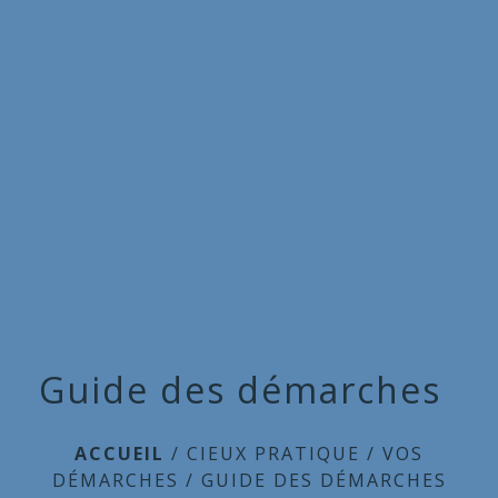
Commune
de
menu
Cieux
Guide des démarches
ACCUEIL
/
CIEUX PRATIQUE
/
VOS
DÉMARCHES
/
GUIDE DES DÉMARCHES