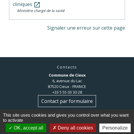
cliniques
open_in_new
Ministère chargé de la santé
Signaler une erreur sur cette page
Contacts
Commune de Cieux
6, avenue du Lac
87520 Cieux - FRANCE
+33 5 55 03 30 28
Contact par formulaire
This site uses cookies and gives you control over what you want
to activate
OK, accept all
Deny all cookies
Personalize