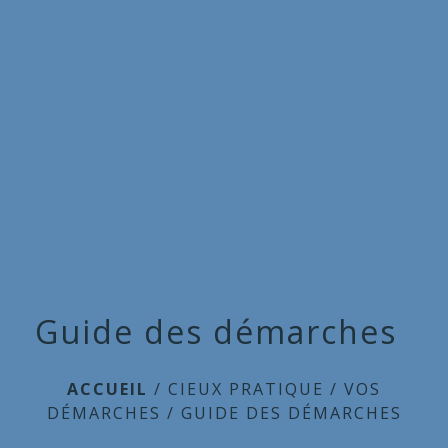
Commune
de
menu
Cieux
Guide des démarches
ACCUEIL
/
CIEUX PRATIQUE
/
VOS
DÉMARCHES
/
GUIDE DES DÉMARCHES