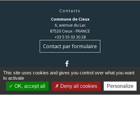
Contacts
Commune de Cieux
6, avenue du Lac
87520 Cieux - FRANCE
+33 5 55 03 30 28
Contact par formulaire
This site uses cookies and gives you control over what you want
to activate
OK, accept all
Deny all cookies
Personalize
Liens
Communauté de communes du
Haut Limousin