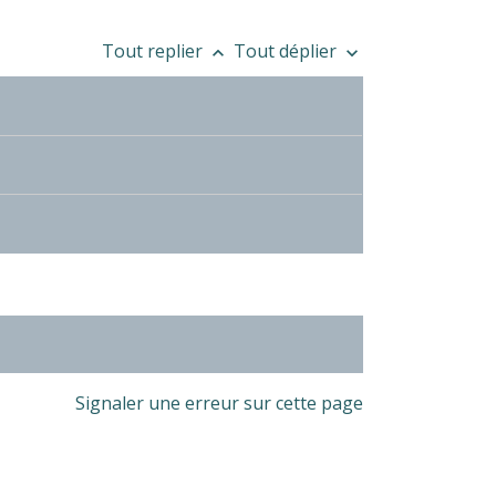
Tout replier
Tout déplier
keyboard_arrow_up
keyboard_arrow_down
Signaler une erreur sur cette page