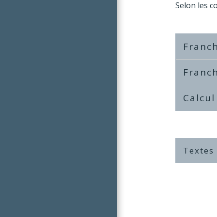
Selon les c
Franch
Franc
Calcul
Textes