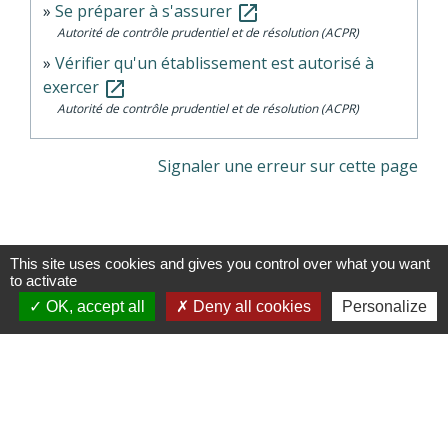
Se préparer à s'assurer
open_in_new
Autorité de contrôle prudentiel et de résolution (ACPR)
Vérifier qu'un établissement est autorisé à
exercer
open_in_new
Autorité de contrôle prudentiel et de résolution (ACPR)
Signaler une erreur sur cette page
This site uses cookies and gives you control over what you want
to activate
Contacts
OK, accept all
Deny all cookies
Personalize
Commune de Cieux
6, avenue du Lac
87520 Cieux - FRANCE
+33 5 55 03 30 28
Contact par formulaire