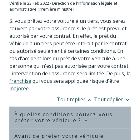
Vérifié le 23 Feb 2022 - Direction de l'information légale et
administrative (Première ministre)
Si vous prêtez votre voiture à un tiers, vous serez
couvert par votre assurance si le prêt est prévu et
autorisé par votre contrat. En effet, le prêt du
véhicule à un tiers peut être interdit par le contrat
ou autorisé seulement à certaines conditions. En
cas d'accident lors du prêt de votre véhicule à une
personne qui n'est pas autorisée par votre contrat,
l'intervention de l'assurance sera limitée. De plus, la
franchise
qui vous sera appliquée risque d'être
majorée
.
Tout replier
Tout déplier
keyboard_arrow_up
keyboard_arrow_down
À quelles conditions pouvez-vous
prêter votre véhicule ?
Avant de prêter votre véhicule :