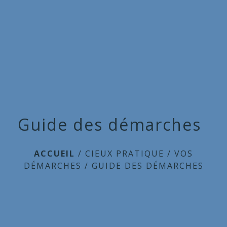
Commune
de
menu
Cieux
Guide des démarches
ACCUEIL
/
CIEUX PRATIQUE
/
VOS
DÉMARCHES
/
GUIDE DES DÉMARCHES