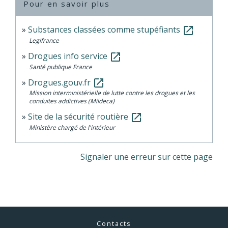
Pour en savoir plus
Substances classées comme stupéfiants
open_in_new
Legifrance
Drogues info service
open_in_new
Santé publique France
Drogues.gouv.fr
open_in_new
Mission interministérielle de lutte contre les drogues et les
conduites addictives (Mildeca)
Site de la sécurité routière
open_in_new
Ministère chargé de l'intérieur
Signaler une erreur sur cette page
Contacts