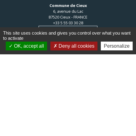
Commune de Cieux
6, avenue du Lac
87520 Cieux - FRANCE
+33 5 55 03 30 28
Contact par formulaire
This site uses cookies and gives you control over what you want
to activate
OK, accept all
Deny all cookies
Personalize
Liens
Communauté de communes du
Haut Limousin
Le tourisme en Haut Limousin
Conservatoire d'espaces