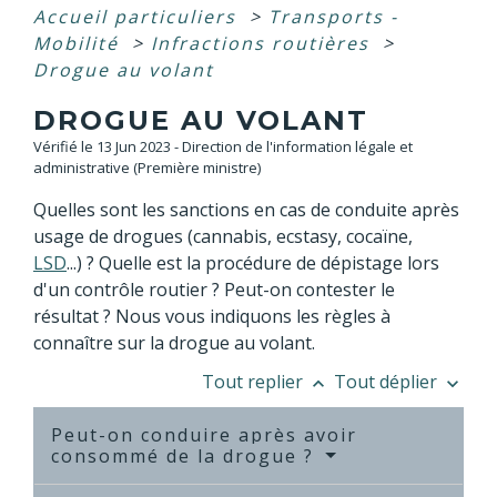
Accueil particuliers
>
Transports -
Mobilité
>
Infractions routières
>
Drogue au volant
DROGUE AU VOLANT
Vérifié le 13 Jun 2023 - Direction de l'information légale et
administrative (Première ministre)
Quelles sont les sanctions en cas de conduite après
usage de drogues (cannabis, ecstasy, cocaïne,
LSD
...) ? Quelle est la procédure de dépistage lors
d'un contrôle routier ? Peut-on contester le
résultat ? Nous vous indiquons les règles à
connaître sur la drogue au volant.
Tout replier
Tout déplier
keyboard_arrow_up
keyboard_arrow_down
Peut-on conduire après avoir
consommé de la drogue ?