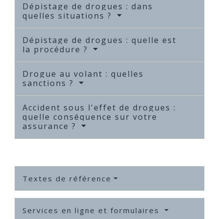
Dépistage de drogues : dans
quelles situations ?
Dépistage de drogues : quelle est
la procédure ?
Drogue au volant : quelles
sanctions ?
Accident sous l'effet de drogues :
quelle conséquence sur votre
assurance ?
Textes de référence
Services en ligne et formulaires