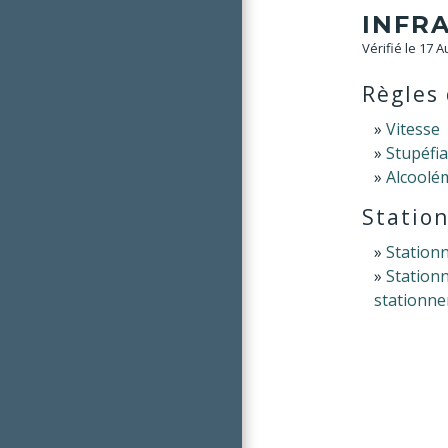
INFR
Vérifié le 17 
Règles 
Vitesse
Stupéfi
Alcoolé
Statio
Station
Stationn
stationn