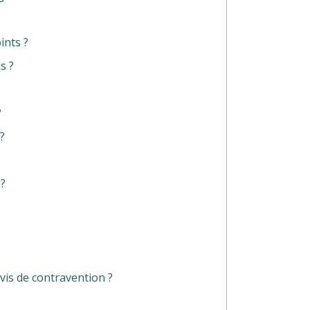
ints ?
s ?
?
?
 ?
is de contravention ?