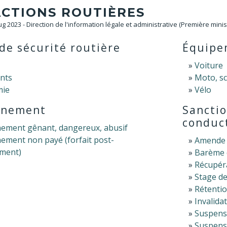
ACTIONS ROUTIÈRES
Aug 2023 - Direction de l'information légale et administrative (Première minis
de sécurité routière
Équipe
Voiture
ants
Moto, sc
mie
Vélo
nnement
Sanctio
conduc
nement gênant, dangereux, abusif
ement non payé (forfait post-
Amende 
ement)
Barème d
Récupéra
Stage de
Rétenti
Invalida
Suspensi
Suspensi