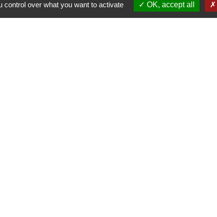
 control over what you want to activate
OK, accept all
 communes du Haut
Haut Limousin
espaces naturels en
ental de la Haute-