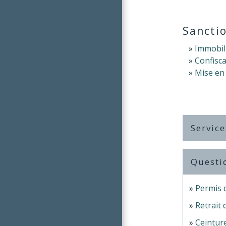
Sanctio
Immobili
Confisca
Mise en 
Service
Questi
Permis 
Retrait 
Ceinture