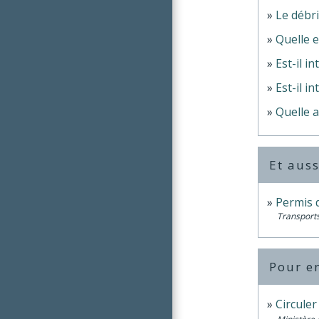
Le débri
Quelle 
Est-il i
Est-il i
Quelle 
Et auss
Permis 
Transports
Pour en
Circuler