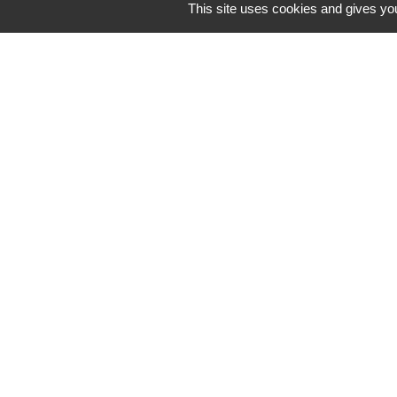
This site uses cookies and gives you
Liens
Communauté de
Limousin
Le tourisme en 
Conservatoire d'
Limousin
Conseil départem
Vienne
Panneau Pocket