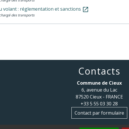
chargé des transports
u volant : réglementation et sanctions
open_in_new
chargé des transports
Contacts
Commune de Cieux
6, avenue du Lac
87520 Cieux - FRANCE
+33 5 55 03 30 28
Contact par formulaire