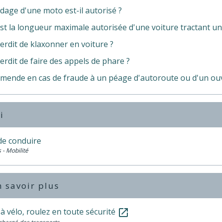
dage d'une moto est-il autorisé ?
est la longueur maximale autorisée d'une voiture tractant u
nterdit de klaxonner en voiture ?
nterdit de faire des appels de phare ?
amende en cas de fraude à un péage d'autoroute ou d'un ouv
i
de conduire
 - Mobilité
 savoir plus
 à vélo, roulez en toute sécurité
open_in_new