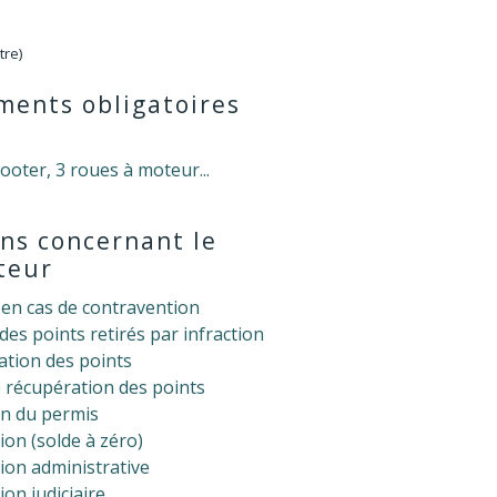
tre)
ments obligatoires
ooter, 3 roues à moteur...
ns concernant le
teur
en cas de contravention
es points retirés par infraction
tion des points
 récupération des points
on du permis
tion (solde à zéro)
on administrative
on judiciaire