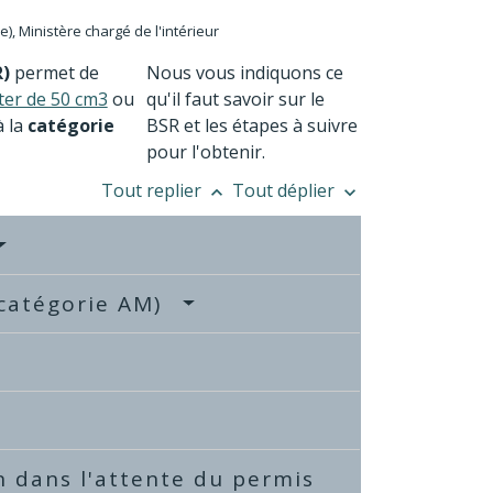
re), Ministère chargé de l'intérieur
R)
permet de
Nous vous indiquons ce
ter de 50 cm3
ou
qu'il faut savoir sur le
à la
catégorie
BSR et les étapes à suivre
pour l'obtenir.
Tout replier
Tout déplier
keyboard_arrow_up
keyboard_arrow_down
 (catégorie AM)
n dans l'attente du permis