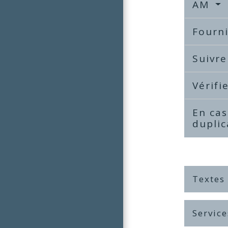
AM
Fourni
Suivre
Vérifi
En cas
dupli
Textes
Service