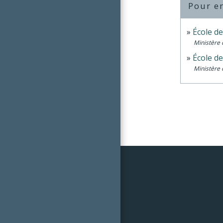
Pour en
École de
Ministère 
École de
Ministère 