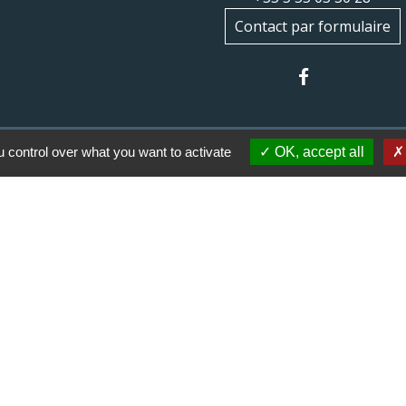
Contact par formulaire
 control over what you want to activate
OK, accept all
 communes du Haut
Haut Limousin
espaces naturels en
ental de la Haute-