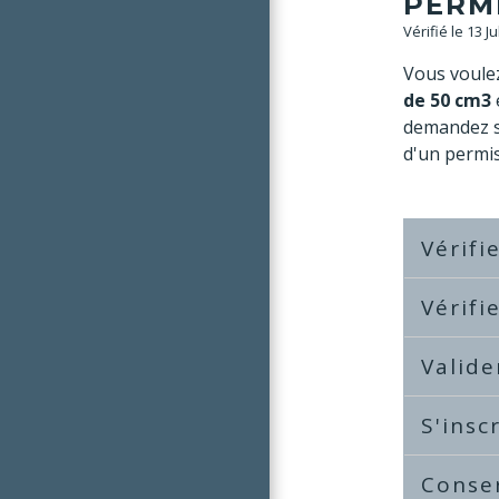
PERM
Vérifié le 13 J
Vous voule
de 50 cm
3
demandez s
d'un permis
Vérifi
Vérifi
Valide
S'insc
Conser