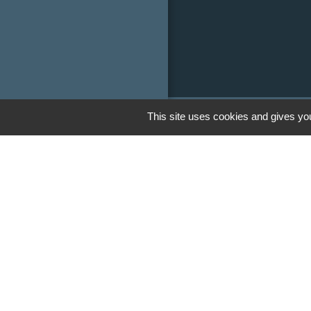
This site uses cookies and gives you
Liens
Communauté de
Limousin
Le tourisme en 
Conservatoire d'
Limousin
Conseil départem