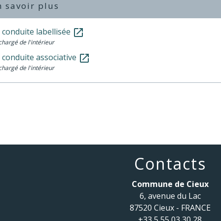
 savoir plus
 conduite labellisée
open_in_new
chargé de l'intérieur
 conduite associative
open_in_new
chargé de l'intérieur
Contacts
Commune de Cieux
6, avenue du Lac
87520 Cieux - FRANCE
+33 5 55 03 30 28