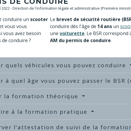
IS DE CONDUIRE
ul 2022 - Direction de l'information légale et administrative (Première minist
z conduire un
scooter
Le
brevet de sécurité routière (BS
et vous vous
conduire dès l'âge de
14 ans
un
scoo
i vous avez besoin
une
voiturette
. Le BSR correspond 
 de conduire ?
AM du permis de conduire
.
er quels véhicules vous pouvez conduire
er à quel âge vous pouvez passer le BSR
r la formation théorique
rire à la formation pratique
ver l'attestation de suivi de la formatio