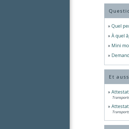
Questi
Quel per
À quel 
Mini mot
Demande 
Et auss
Attestat
Transports
Attestat
Transports