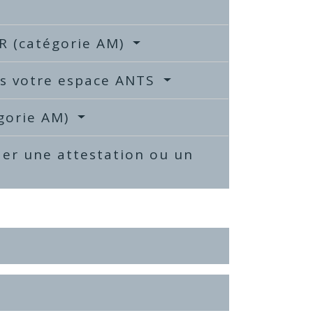
SR (catégorie AM)
ns votre espace ANTS
égorie AM)
der une attestation ou un