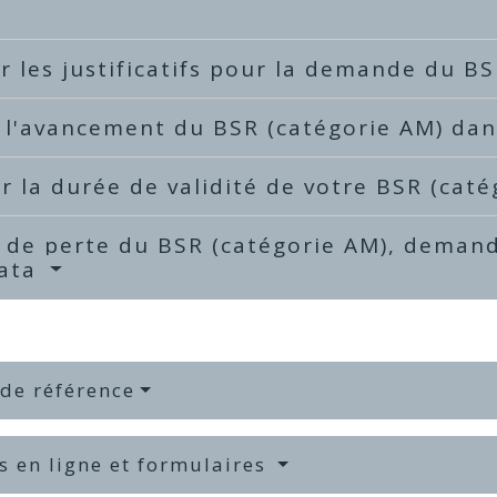
r les justificatifs pour la demande du B
 l'avancement du BSR (catégorie AM) da
er la durée de validité de votre BSR (cat
 de perte du BSR (catégorie AM), deman
cata
 de référence
s en ligne et formulaires