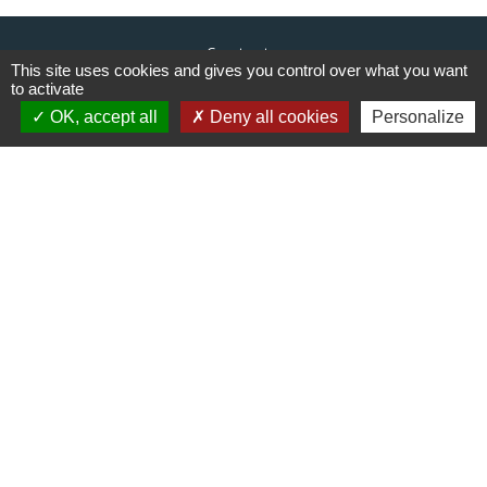
Contacts
This site uses cookies and gives you control over what you want
Commune de Cieux
to activate
6, avenue du Lac
OK, accept all
Deny all cookies
Personalize
87520 Cieux - FRANCE
+33 5 55 03 30 28
Contact par formulaire
Liens
Communauté de communes du
Haut Limousin