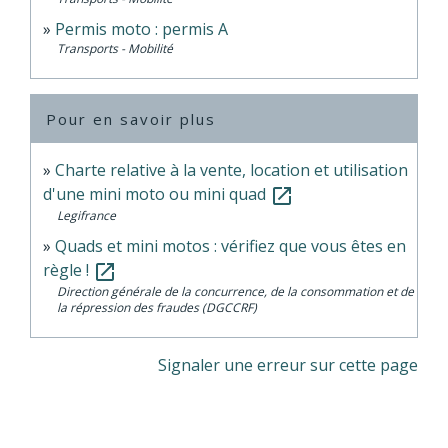
Permis moto : permis A
Transports - Mobilité
Pour en savoir plus
Charte relative à la vente, location et utilisation
d'une mini moto ou mini quad
open_in_new
Legifrance
Quads et mini motos : vérifiez que vous êtes en
règle !
open_in_new
Direction générale de la concurrence, de la consommation et de
la répression des fraudes (DGCCRF)
Signaler une erreur sur cette page