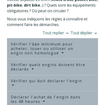
pit-bike
,
dirt bike
...) ? Quels sont les équipements
obligatoires ? Où peut-on circuler ?
Nous vous indiquons les règles à connaître et
comment faire les démarches.
Tout replier
Tout déplier
keyboard_arrow_up
keyboard_arrow_down
Vérifier l'âge minimum pour
acheter, louer ou utiliser un
engin non homologué
Vérifier quels engins doivent être
déclarés
Vérifier qui doit déclarer l'engin
Déclarer l'achat de l'engin dans
les 48 heures