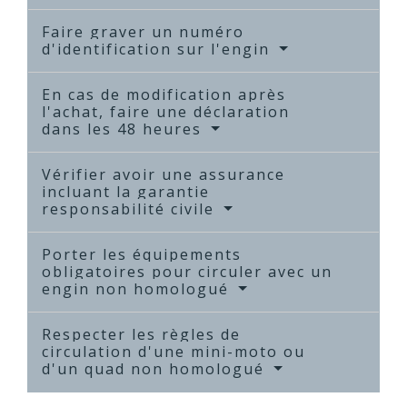
Faire graver un numéro
d'identification sur l'engin
En cas de modification après
l'achat, faire une déclaration
dans les 48 heures
Vérifier avoir une assurance
incluant la garantie
responsabilité civile
Porter les équipements
obligatoires pour circuler avec un
engin non homologué
Respecter les règles de
circulation d'une mini-moto ou
d'un quad non homologué