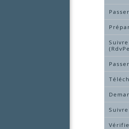
Passe
Prépar
Suivre
(RdvP
Passer
Téléch
Demand
Suivr
Vérifi