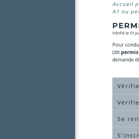
Accueil p
A1 ou pe
PERMI
Vérifié le 01 J
Pour condu
(dit
permis
demande du
Vérifi
Vérifi
Se ren
S'insc