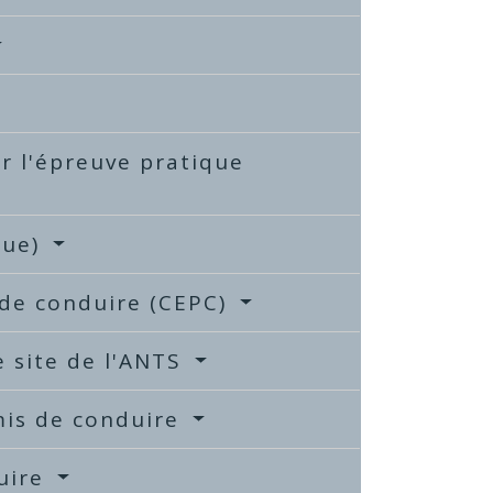
er l'épreuve pratique
que)
 de conduire (CEPC)
e site de l'ANTS
mis de conduire
duire