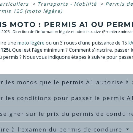
articuliers
>
Transports - Mobilité
>
Permis d
rmis 125 (moto légère)
S MOTO : PERMIS A1 OU PERMI
ul 2023 - Direction de l'information légale et administrative (Première ministr
ire une
moto légère
ou un 3 roues d'une puissance de 15
k
 125
). Quel est l'âge minimum ? Comment s'inscrire, passer le
 permis ? Nous vous indiquons étapes à suivre pour passer 
er les motos que le permis A1 autorise à
er les conditions pour passer le permis 
seigner sur le prix du permis de condui
rire à l'examen du permis de conduire