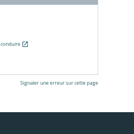
e conduire
open_in_new
Signaler une erreur sur cette page