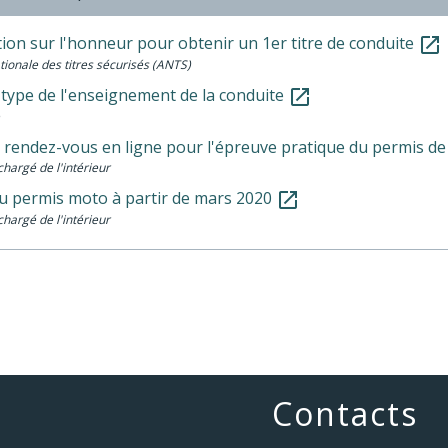
ion sur l'honneur pour obtenir un 1er titre de conduite
open_in_new
ionale des titres sécurisés (ANTS)
 type de l'enseignement de la conduite
open_in_new
 rendez-vous en ligne pour l'épreuve pratique du permis d
chargé de l'intérieur
 permis moto à partir de mars 2020
open_in_new
chargé de l'intérieur
Contacts