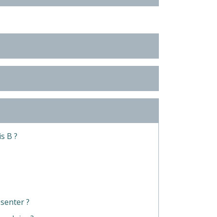
s B ?
ésenter ?