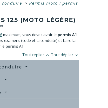
e conduire
>
Permis moto : permis
S 125 (MOTO LÉGÈRE)
e)
W
maximum, vous devez avoir le
permis A1
s examens (code et la conduite) et faire la
le permis A1.
Tout replier
Tout déplier
keyboard_arrow_up
keyboard_arrow_down
 conduire
A1
re