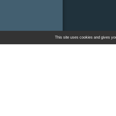
This site uses cookies and gives you
Liens
Communauté de
Limousin
Le tourisme en 