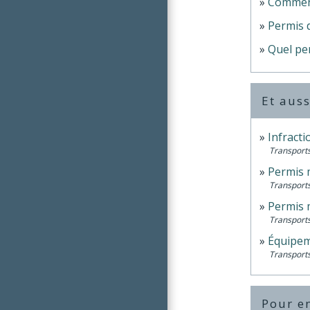
Comment
Permis 
Quel per
Et auss
Infracti
Transports
Permis 
Transports
Permis 
Transports
Équipem
Transports
Pour en