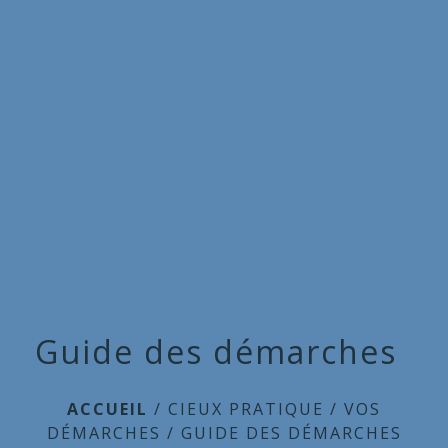
Commune
de
menu
Cieux
Guide des démarches
ACCUEIL
/
CIEUX PRATIQUE
/
VOS
DÉMARCHES
/
GUIDE DES DÉMARCHES