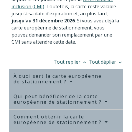
inclusion (CMI)
. Toutefois, la carte reste valable
jusqu'à sa date d'expiration et, au plus tard,
jusqu'au 31 décembre 2026
. Si vous avez déjà la
carte européenne de stationnement, vous
pouvez demander son remplacement par une
CMI sans attendre cette date.
Tout replier
Tout déplier
keyboard_arrow_up
keyboard_arrow_down
À quoi sert la carte européenne
de stationnement ?
Qui peut bénéficier de la carte
européenne de stationnement ?
Comment obtenir la carte
européenne de stationnement ?