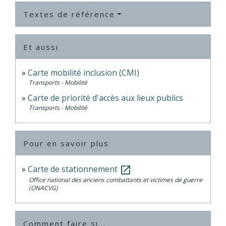
Textes de référence
Et aussi
Carte mobilité inclusion (CMI)
Transports - Mobilité
Carte de priorité d'accès aux lieux publics
Transports - Mobilité
Pour en savoir plus
Carte de stationnement
open_in_new
Office national des anciens combattants et victimes de guerre
(ONACVG)
Comment faire si...