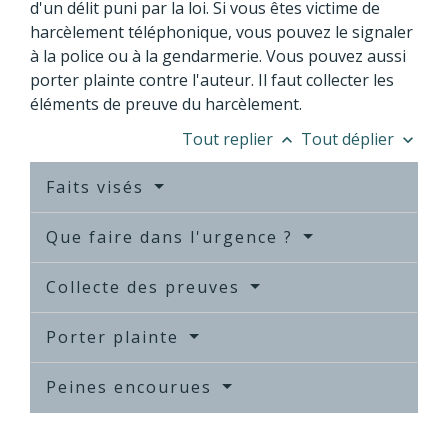
d'un délit puni par la loi. Si vous êtes victime de
harcèlement téléphonique, vous pouvez le signaler
à la police ou à la gendarmerie. Vous pouvez aussi
porter plainte contre l'auteur. Il faut collecter les
éléments de preuve du harcèlement.
Tout replier
Tout déplier
keyboard_arrow_up
keyboard_arrow_down
Faits visés
Que faire dans l'urgence ?
Collecte des preuves
Porter plainte
Peines encourues