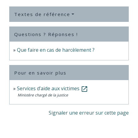
Textes de référence
Questions ? Réponses !
Que faire en cas de harcèlement ?
Pour en savoir plus
Services d’aide aux victimes
open_in_new
Ministère chargé de la justice
Signaler une erreur sur cette page