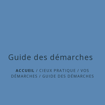
Commune
de
menu
Cieux
Guide des démarches
ACCUEIL
/
CIEUX PRATIQUE
/
VOS
DÉMARCHES
/
GUIDE DES DÉMARCHES