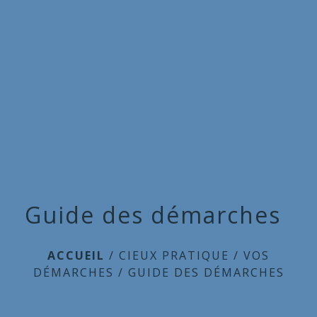
Commune
de
menu
Cieux
Guide des démarches
ACCUEIL
/
CIEUX PRATIQUE
/
VOS
DÉMARCHES
/
GUIDE DES DÉMARCHES