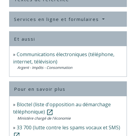
Services en ligne et formulaires
Et aussi
Communications électroniques (téléphone,
internet, télévision)
Argent - Impôts - Consommation
Pour en savoir plus
Bloctel (liste d'opposition au démarchage
téléphonique)
open_in_new
Ministère chargé de l'économie
33 700 (lutte contre les spams vocaux et SMS)
open_in_new