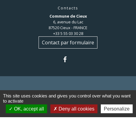
Contacts
Commune de Cieux
6, avenue du Lac
87520 Cieux - FRANCE
+33 5 55 03 30 28
Contact par formulaire
This site uses cookies and gives you control over what you want
Liens
to activate
OK, accept all
Deny all cookies
Personalize
Communauté de communes du
Haut Limousin
Le tourisme en Haut Limousin