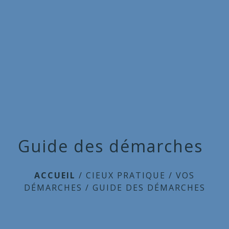
Commune
de
menu
Cieux
Guide des démarches
ACCUEIL
/
CIEUX PRATIQUE
/
VOS
DÉMARCHES
/
GUIDE DES DÉMARCHES