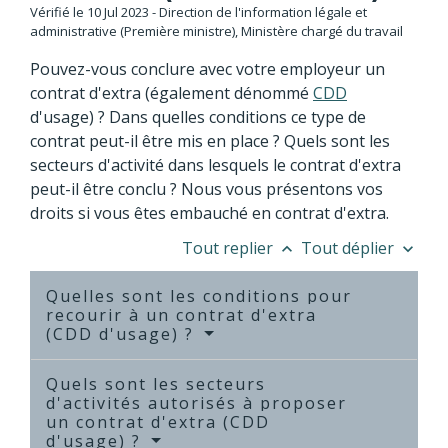
Vérifié le 10 Jul 2023 - Direction de l'information légale et
administrative (Première ministre), Ministère chargé du travail
Pouvez-vous conclure avec votre employeur un
contrat d'extra (également dénommé
CDD
d'usage) ? Dans quelles conditions ce type de
contrat peut-il être mis en place ? Quels sont les
secteurs d'activité dans lesquels le contrat d'extra
peut-il être conclu ? Nous vous présentons vos
droits si vous êtes embauché en contrat d'extra.
Tout replier
Tout déplier
keyboard_arrow_up
keyboard_arrow_down
Quelles sont les conditions pour
recourir à un contrat d'extra
(CDD d'usage) ?
Quels sont les secteurs
d'activités autorisés à proposer
un contrat d'extra (CDD
d'usage) ?