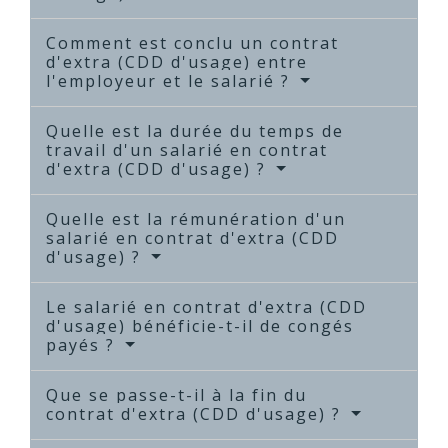
Comment est conclu un contrat
d'extra (CDD d'usage) entre
l'employeur et le salarié ?
Quelle est la durée du temps de
travail d'un salarié en contrat
d'extra (CDD d'usage) ?
Quelle est la rémunération d'un
salarié en contrat d'extra (CDD
d'usage) ?
Le salarié en contrat d'extra (CDD
d'usage) bénéficie-t-il de congés
payés ?
Que se passe-t-il à la fin du
contrat d'extra (CDD d'usage) ?