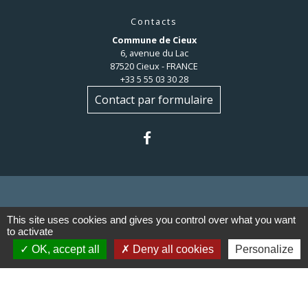
Contacts
Commune de Cieux
6, avenue du Lac
87520 Cieux - FRANCE
+33 5 55 03 30 28
Contact par formulaire
This site uses cookies and gives you control over what you want
Liens
to activate
OK, accept all
Deny all cookies
Personalize
Communauté de communes du
Haut Limousin
Le tourisme en Haut Limousin