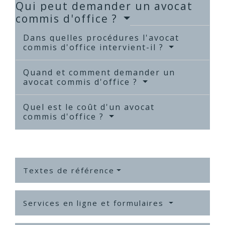
Qui peut demander un avocat
commis d'office ?
Dans quelles procédures l'avocat
commis d'office intervient-il ?
Quand et comment demander un
avocat commis d'office ?
Quel est le coût d'un avocat
commis d'office ?
Textes de référence
Services en ligne et formulaires