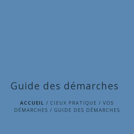
Commune
de
menu
Cieux
Guide des démarches
ACCUEIL
/
CIEUX PRATIQUE
/
VOS
DÉMARCHES
/
GUIDE DES DÉMARCHES