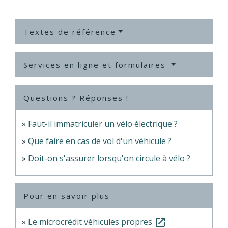
Textes de référence
Services en ligne et formulaires
Questions ? Réponses !
Faut-il immatriculer un vélo électrique ?
Que faire en cas de vol d'un véhicule ?
Doit-on s'assurer lorsqu'on circule à vélo ?
Pour en savoir plus
Le microcrédit véhicules propres
open_in_new