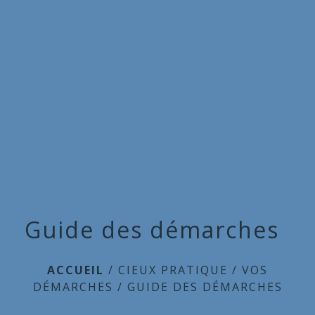
Commune
de
menu
Cieux
Guide des démarches
ACCUEIL
/
CIEUX PRATIQUE
/
VOS
DÉMARCHES
/
GUIDE DES DÉMARCHES