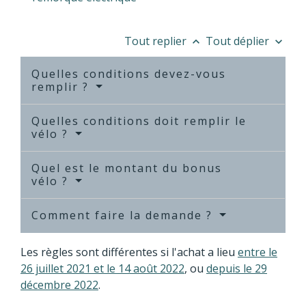
Tout replier
Tout déplier
keyboard_arrow_up
keyboard_arrow_down
Quelles conditions devez-vous
remplir ?
Quelles conditions doit remplir le
vélo ?
Quel est le montant du bonus
vélo ?
Comment faire la demande ?
Les règles sont différentes si l'achat a lieu
entre le
26 juillet 2021 et le 14 août 2022
, ou
depuis le 29
décembre 2022
.