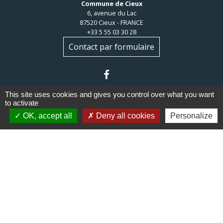
Commune de Cieux
6, avenue du Lac
87520 Cieux - FRANCE
+33 5 55 03 30 28
Contact par formulaire
This site uses cookies and gives you control over what you want
to activate
OK, accept all
Deny all cookies
Personalize
Liens
Communauté de communes du
Haut Limousin
Le tourisme en Haut Limousin
Conservatoire d'espaces