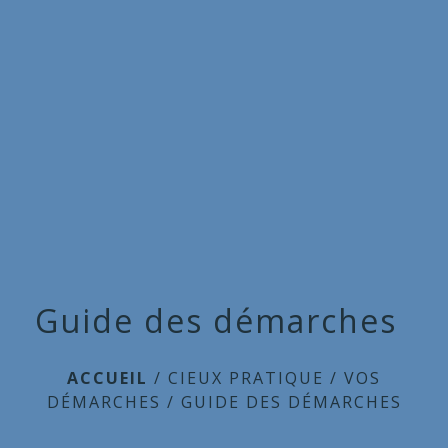
Commune
de
menu
Cieux
Guide des démarches
ACCUEIL
/
CIEUX PRATIQUE
/
VOS
DÉMARCHES
/
GUIDE DES DÉMARCHES