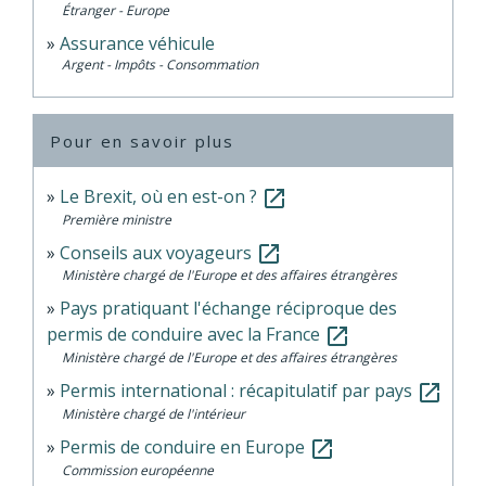
Étranger - Europe
Assurance véhicule
Argent - Impôts - Consommation
Pour en savoir plus
Le Brexit, où en est-on ?
open_in_new
Première ministre
Conseils aux voyageurs
open_in_new
Ministère chargé de l'Europe et des affaires étrangères
Pays pratiquant l'échange réciproque des
permis de conduire avec la France
open_in_new
Ministère chargé de l'Europe et des affaires étrangères
Permis international : récapitulatif par pays
open_in_new
Ministère chargé de l'intérieur
Permis de conduire en Europe
open_in_new
Commission européenne