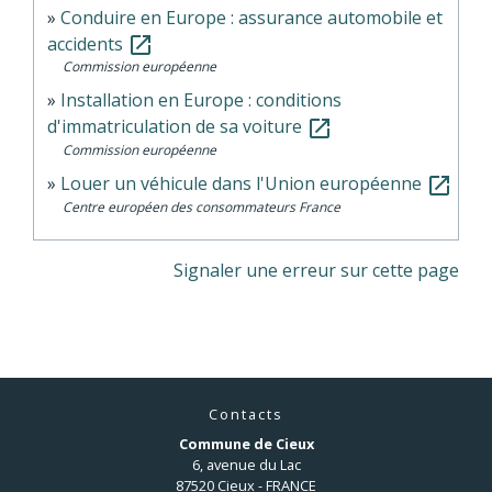
Conduire en Europe : assurance automobile et
accidents
open_in_new
Commission européenne
Installation en Europe : conditions
d'immatriculation de sa voiture
open_in_new
Commission européenne
Louer un véhicule dans l'Union européenne
open_in_new
Centre européen des consommateurs France
Signaler une erreur sur cette page
Contacts
Commune de Cieux
6, avenue du Lac
87520 Cieux - FRANCE