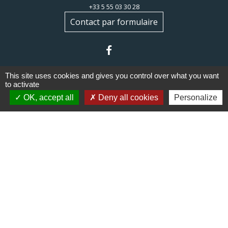
+33 5 55 03 30 28
Contact par formulaire
This site uses cookies and gives you control over what you want
to activate
OK, accept all
Deny all cookies
Personalize
Liens
Communauté de communes du
Haut Limousin
Le tourisme en Haut Limousin
Conservatoire d'espaces
naturels en Limousin
Conseil départemental de la