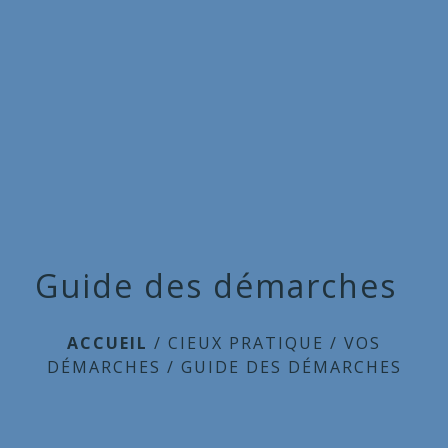
Commune
de
menu
Cieux
Guide des démarches
ACCUEIL
/
CIEUX PRATIQUE
/
VOS
DÉMARCHES
/
GUIDE DES DÉMARCHES