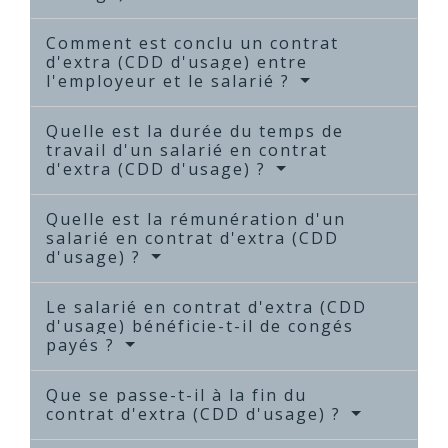
Comment est conclu un contrat
d'extra (CDD d'usage) entre
l'employeur et le salarié ?
Quelle est la durée du temps de
travail d'un salarié en contrat
d'extra (CDD d'usage) ?
Quelle est la rémunération d'un
salarié en contrat d'extra (CDD
d'usage) ?
Le salarié en contrat d'extra (CDD
d'usage) bénéficie-t-il de congés
payés ?
Que se passe-t-il à la fin du
contrat d'extra (CDD d'usage) ?