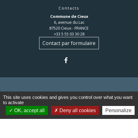
Contacts
Commune de Cieux
6, avenue du Lac
87520 Cieux - FRANCE
+33 5 55 03 30 28
Contact par formulaire
This site uses cookies and gives you control over what you want
Liens
to activate
OK, accept all
Deny all cookies
Personalize
Communauté de communes du
Haut Limousin
Le tourisme en Haut Limousin