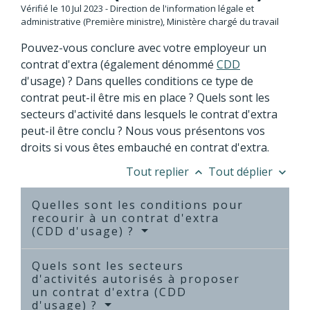
Vérifié le 10 Jul 2023 - Direction de l'information légale et
administrative (Première ministre), Ministère chargé du travail
Pouvez-vous conclure avec votre employeur un
contrat d'extra (également dénommé
CDD
d'usage) ? Dans quelles conditions ce type de
contrat peut-il être mis en place ? Quels sont les
secteurs d'activité dans lesquels le contrat d'extra
peut-il être conclu ? Nous vous présentons vos
droits si vous êtes embauché en contrat d'extra.
Tout replier
Tout déplier
keyboard_arrow_up
keyboard_arrow_down
Quelles sont les conditions pour
recourir à un contrat d'extra
(CDD d'usage) ?
Quels sont les secteurs
d'activités autorisés à proposer
un contrat d'extra (CDD
d'usage) ?