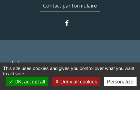
Contact par formulaire
Liens
This site uses cookies and gives you control over what you want
to activate
Communauté de communes du
OK, accept all
Deny all cookies
Personalize
Haut Limousin
Le tourisme en Haut Limousin
Conservatoire d'espaces
naturels en Limousin
Conseil départemental de la
Haute-Vienne