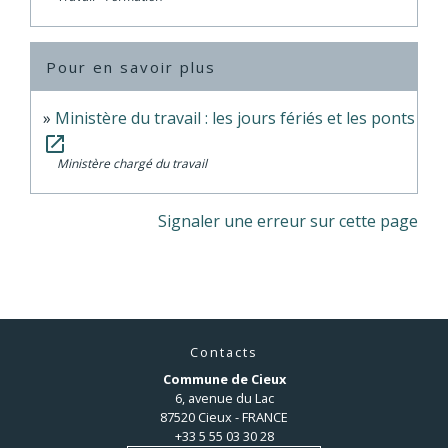
Pour en savoir plus
Ministère du travail : les jours fériés et les ponts
open_in_new
Ministère chargé du travail
Signaler une erreur sur cette page
Contacts
Commune de Cieux
6, avenue du Lac
87520 Cieux - FRANCE
+33 5 55 03 30 28