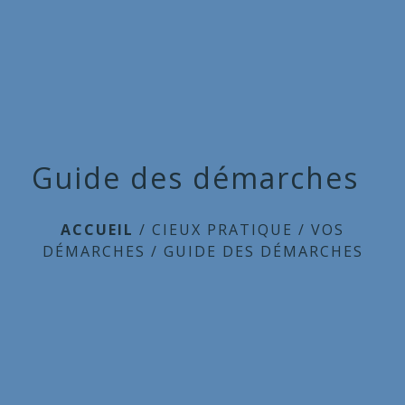
Commune
de
menu
Cieux
Guide des démarches
ACCUEIL
/
CIEUX PRATIQUE
/
VOS
DÉMARCHES
/
GUIDE DES DÉMARCHES