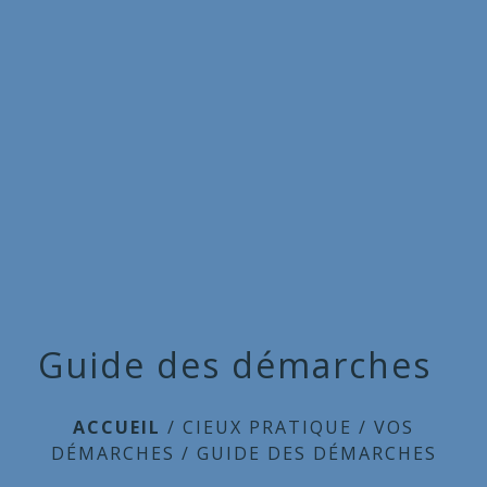
Commune
de
menu
Cieux
Guide des démarches
ACCUEIL
/
CIEUX PRATIQUE
/
VOS
DÉMARCHES
/
GUIDE DES DÉMARCHES