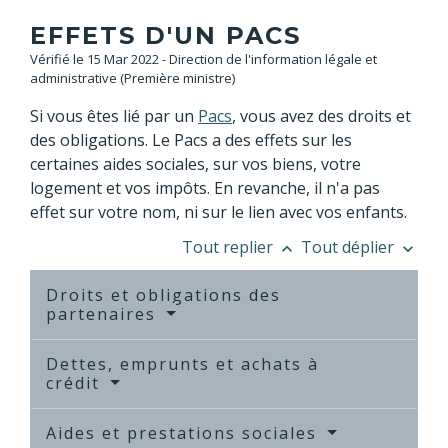
EFFETS D'UN PACS
Vérifié le 15 Mar 2022 - Direction de l'information légale et
administrative (Première ministre)
Si vous êtes lié par un
Pacs
, vous avez des droits et
des obligations. Le Pacs a des effets sur les
certaines aides sociales, sur vos biens, votre
logement et vos impôts. En revanche, il n'a pas
effet sur votre nom, ni sur le lien avec vos enfants.
Tout replier
Tout déplier
keyboard_arrow_up
keyboard_arrow_down
Droits et obligations des
partenaires
Dettes, emprunts et achats à
crédit
Aides et prestations sociales