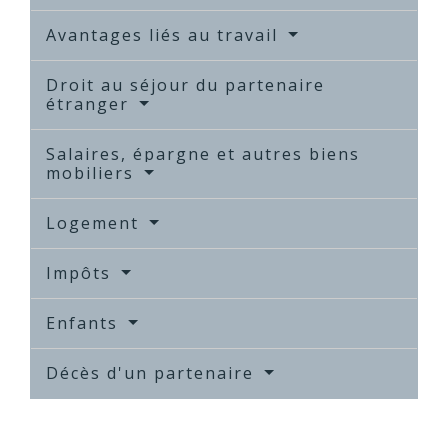
Avantages liés au travail
Droit au séjour du partenaire
étranger
Salaires, épargne et autres biens
mobiliers
Logement
Impôts
Enfants
Décès d'un partenaire