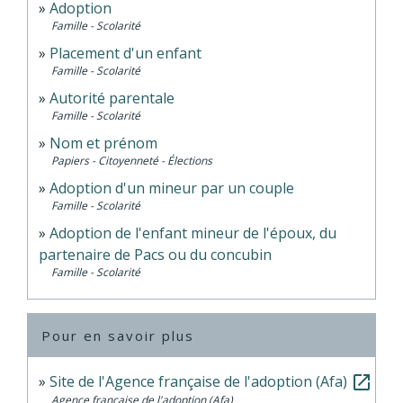
Adoption
Famille - Scolarité
Placement d'un enfant
Famille - Scolarité
Autorité parentale
Famille - Scolarité
Nom et prénom
Papiers - Citoyenneté - Élections
Adoption d'un mineur par un couple
Famille - Scolarité
Adoption de l'enfant mineur de l'époux, du
partenaire de Pacs ou du concubin
Famille - Scolarité
Pour en savoir plus
Site de l'Agence française de l'adoption (Afa)
open_in_new
Agence française de l'adoption (Afa)