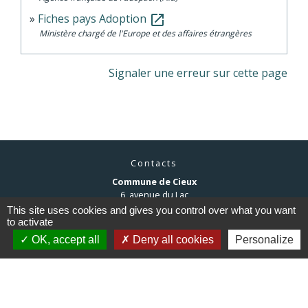
Fiches pays Adoption
open_in_new
Ministère chargé de l'Europe et des affaires étrangères
Signaler une erreur sur cette page
Contacts
Commune de Cieux
6, avenue du Lac
87520 Cieux - FRANCE
This site uses cookies and gives you control over what you want
+33 5 55 03 30 28
to activate
Contact par formulaire
OK, accept all
Deny all cookies
Personalize