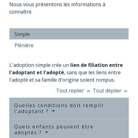
Nous vous présentons les informations à
connaître.
Simple
Plénière
L'adoption simple crée un
lien de filiation entre
l'adoptant et l'adopté
, sans que les liens entre
l'adopté et sa famille d'origine soient rompus.
Tout replier
Tout déplier
keyboard_arrow_up
keyboard_arrow_down
Quelles conditions doit remplir
l'adoptant ?
Quels enfants peuvent être
adoptés ?