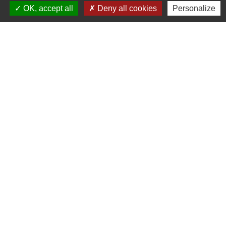
OK, accept all
Deny all cookies
Personalize
Liens
Communauté de communes du
Haut Limousin
Le tourisme en Haut Limousin
Conservatoire d'espaces
naturels en Limousin
Conseil départemental de la
Haute-Vienne
Panneau Pocket