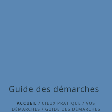
Commune
de
menu
Cieux
Guide des démarches
ACCUEIL
/
CIEUX PRATIQUE
/
VOS
DÉMARCHES
/
GUIDE DES DÉMARCHES