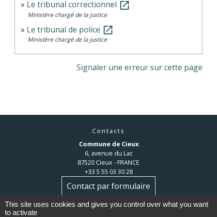
Le tribunal correctionnel
open_in_new
Ministère chargé de la justice
Le tribunal de police
open_in_new
Ministère chargé de la justice
Signaler une erreur sur cette page
Contacts
Commune de Cieux
6, avenue du Lac
87520 Cieux - FRANCE
+33 5 55 03 30 28
Contact par formulaire
This site uses cookies and gives you control over what you want
to activate