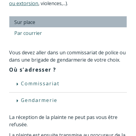
ou extorsion
, violences,...).
Sur place
Par courrier
Vous devez aller dans un commissariat de police ou
dans une brigade de gendarmerie de votre choix.
Où s’adresser ?
Commissariat
arrow_right
Gendarmerie
arrow_right
La réception de la plainte ne peut pas vous être
refusée.
La plainte est ensuite transmise au procureur de la