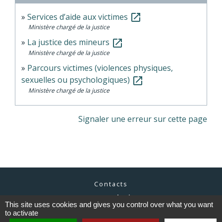
Services d’aide aux victimes
open_in_new
Ministère chargé de la justice
La justice des mineurs
open_in_new
Ministère chargé de la justice
Parcours victimes (violences physiques,
sexuelles ou psychologiques)
open_in_new
Ministère chargé de la justice
Signaler une erreur sur cette page
Contacts
Commune de Cieux
This site uses cookies and gives you control over what you want
6, avenue du Lac
to activate
87520 Cieux - FRANCE