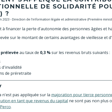
TIONNELLE DE SOLIDARITÉ PO
) ?
an 2023 - Direction de l'information légale et administrative (Première minist
t à financer la perte d'autonomie des personnes âgées et h
élevée sur le montant de certains avantages de vieillesse et d
t
prélevée
au taux de
0,3 %
sur les revenus bruts suivants :
s
d'invalidité
ons de préretraite
r
a n'est pas appliquée sur la
majoration pour tierce personn
ution en tant que revenus du capital
ne sont pas non plus co
Perco
.