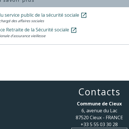
du service public de la sécurité sociale
open_in_new
chargé des affaires sociales
e Retraite de la Sécurité sociale
open_in_new
ionale d'assurance vieillesse
Contacts
Commune de Cieux
6, avenue du Lac
87520 Cieux - FRANCE
+33 5 55 03 30 28