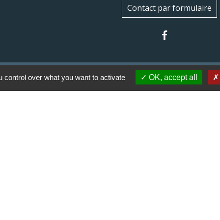
Contact par formulaire
 control over what you want to activate
OK, accept all
 communes du Haut
Haut Limousin
espaces naturels en
ental de la Haute-