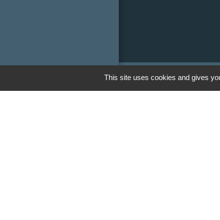
This site uses cookies and gives you
Liens
Communauté de
Limousin
Le tourisme en 
Conservatoire d'
Limousin
Conseil départem
Vienne