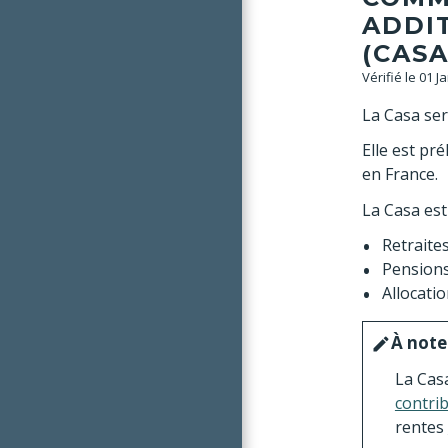
ADDI
(CASA
Vérifié le 01 J
La Casa ser
Elle est pr
en France.
La Casa es
Retraite
Pensions 
Allocati
À note
edit
La Cas
contrib
rentes