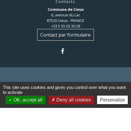
Contacts
Commune de Cieux
6, avenue du Lac
87520 Cieux - FRANCE
+33 5 55 03 30 28
Contact par formulaire
Liens
This site uses cookies and gives you control over what you want
to activate
OK, accept all
Deny all cookies
Personalize
Communauté de communes du
Haut Limousin
Le tourisme en Haut Limousin