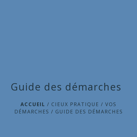
Commune
de
menu
Cieux
Guide des démarches
ACCUEIL
/
CIEUX PRATIQUE
/
VOS
DÉMARCHES
/
GUIDE DES DÉMARCHES